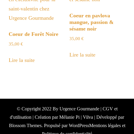
Coeur en pavlova
mangue, passion &
sésame noir
Coeur de Forêt Noire
35,00
€
35,00
€
Lire la suite
Lire la suite
© Copyright 2022 By Urgence Gourmande | CGV et
d'utilisation | Création par Mélanie Pi |
Vilva | Développé par
Blossom Themes
. Propulsé par
WordPress
Mentions légales et
Politique de confidentialité