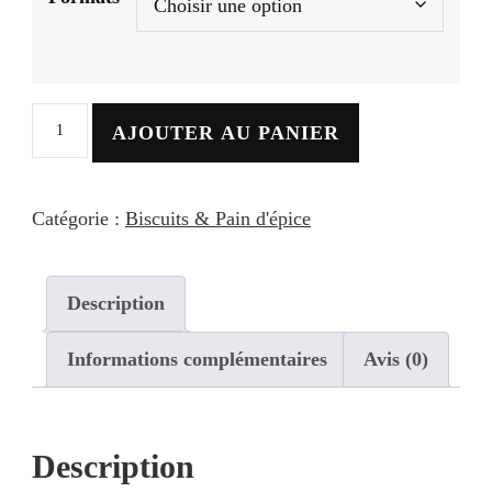
quantité
AJOUTER AU PANIER
de
Couronne
Catégorie :
Biscuits & Pain d'épice
de
pain
d'épice
Description
Informations complémentaires
Avis (0)
Description